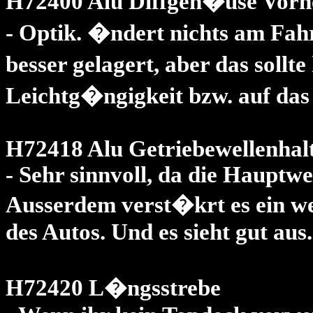
H72400 Alu Diffgeh�use Vorn
- Optik. �ndert nichts am Fahr
besser gelagert, aber das soll
Leichtg�ngigkeit bzw. auf das
H72418 Alu Getriebewellenhalt
- Sehr sinnvoll, da die Hauptwe
Ausserdem verst�krt es ein weni
des Autos. Und es sieht gut aus.
H72420 L�ngsstrebe