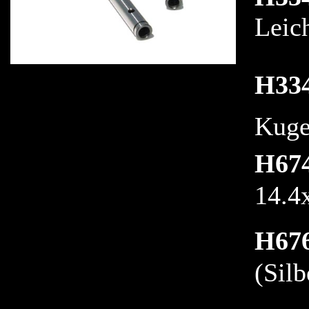
Leic
H33
Kuge
H67
14.4
H67
(Sil