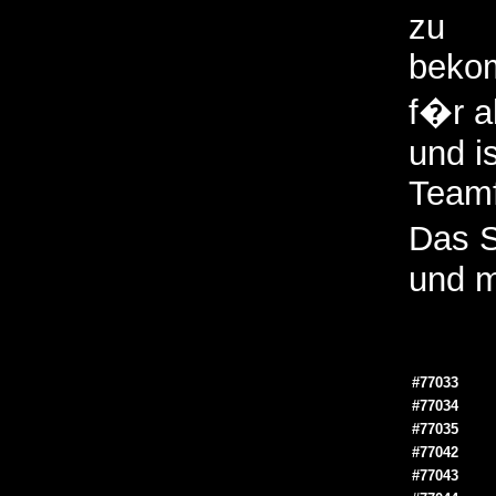
zu
bekom
f�r a
und i
Teamf
Das S
und m
#77033
#77034
#77035
#77042
#77043