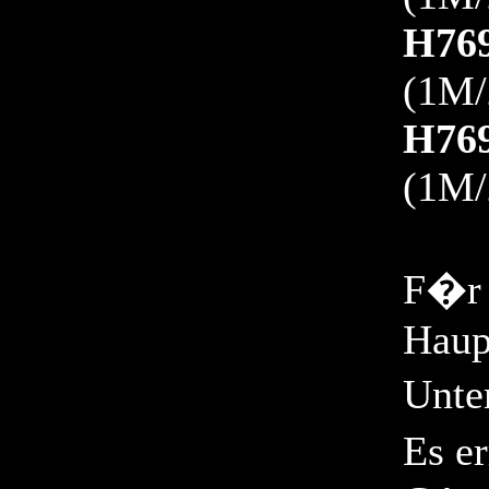
H76
(1M
H76
(1M
F�r 
Haup
Unte
Es e