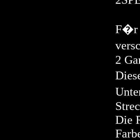
F�r 
vers
2 Ga
Dies
Unte
Stre
Die R
Farbe