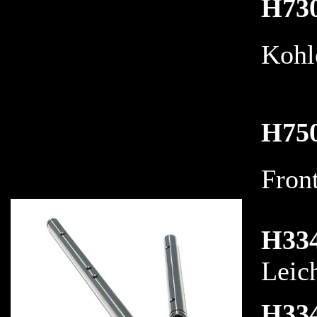
H73
Kohl
H75
Fron
H33
Leic
H33