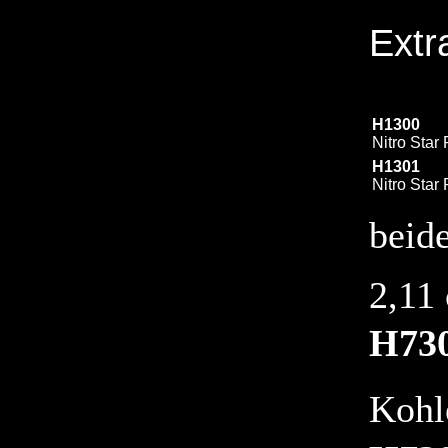
Extr
H1300
Nitro Star
H1301
Nitro Star
beide
2,11
H73
Kohl