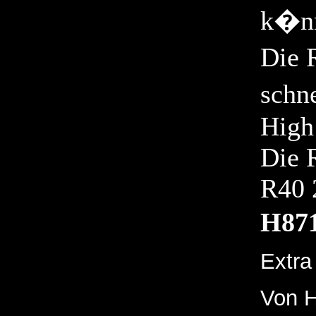
k�n
Die 
schn
High
Die R
R40 
H87
Extra
Von H