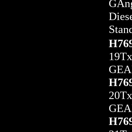
GAng
Dies
Stan
H76
19T
GEAR
H76
20T
GEA
H76