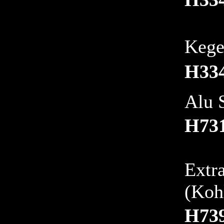
Kege
H33
Alu 
H73
Extra
(Koh
H73