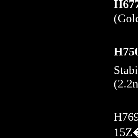
H67
(Gol
H75
Stab
(2.2
H769
15Z�