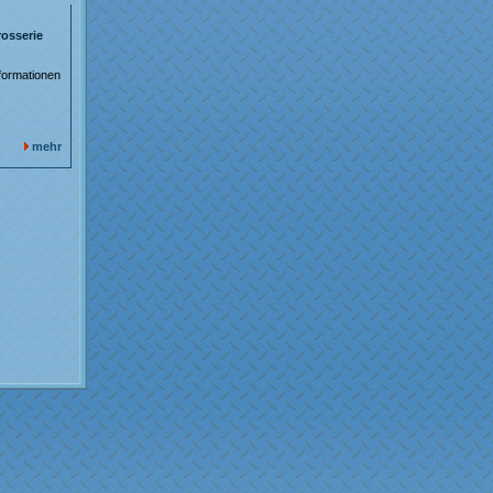
osserie
formationen
mehr