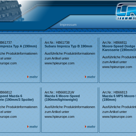
Impressum
 HB61737
Art.Nr.: HB61738
Art.Nr.: HB66811
Impreza Typ A (190mm)
Subaru Impreza Typ B 190mm
Moore-Speed Dodge 
Karosserie (190mm/3 
iche Produktinformationen
Ausführliche Produktinformationen
Ausführliche Produktin
el unter
zum Artikel unter
zum Artikel unter
europe.com
www.hpieurope.com
www.hpieurope.com
mehr
mehr
 HB66812
Art.Nr.: HB66812LW
Art.Nr.: HB66813
peed Mazda 6
Mazda 6 Moore-Speed
Mazda 6 MPS Moore
rie (190mm/3 Spoiler)
(190mm/lightweight)
(190mm)
iche Produktinformationen
Ausführliche Produktinformationen
Ausführliche Produktin
el unter
zum Artikel unter
zum Artikel unter
europe.com
www.hpieurope.com
www.hpieurope.com
mehr
mehr