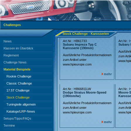
Challenges
Stock Challenge - Karosserien
Art.Nr.: HB61733
Art.Nr.:
News
Subaru Impreza Typ C
Subaru 
Karosserie (190mm)
Klassen im Überblick
Ausführl
Ausführliche Produktinformationen
Reglement
zum Artik
zum Artikel unter
www.hpi
Challenge News
www.hpieurope.com
Material Beispiele
mehr
Rookie Challenge
Classic Challenge
Art.Nr.: HB66811LW
Art.Nr.:
17.5T Challenge
Dodge Stratus Moore-Speed
Moore-S
(190mm/lw)
Karosse
Stock Challenge
Ausführliche Produktinformationen
Ausführl
Tuningteile allgemein
zum Artikel unter
zum Artik
Kataloge/LRP-News
www.hpieurope.com
www.hpi
Setups/Tipps/FAQs
mehr
Termine