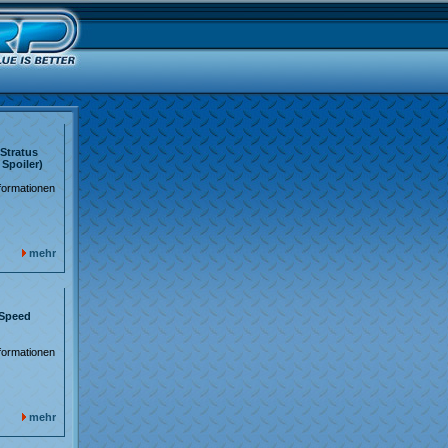
Stratus
Spoiler)
formationen
mehr
-Speed
formationen
mehr