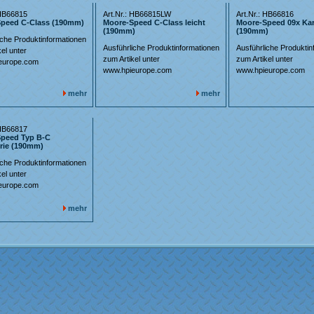
 HB66815
Art.Nr.: HB66815LW
Art.Nr.: HB66816
peed C-Class (190mm)
Moore-Speed C-Class leicht
Moore-Speed 09x Kar
(190mm)
(190mm)
iche Produktinformationen
Ausführliche Produktinformationen
Ausführliche Produktin
el unter
zum Artikel unter
zum Artikel unter
europe.com
www.hpieurope.com
www.hpieurope.com
mehr
mehr
 HB66817
peed Typ B-C
rie (190mm)
iche Produktinformationen
el unter
europe.com
mehr