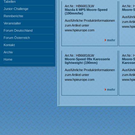
Tabellen
Art.Nr.: HB66813LW
Art.Nr.:
Junior-Challenge
Mazda 6 MPS Moore-Speed
Moore-S
(190mm/lw)
Rennberichte
Ausführl
Ausführliche Produktinformationen
zum Artik
Veranstalter
zum Artikel unter
www.hpi
www.hpieurope.com
Forum Deutschland
Forum Österreich
mehr
Kontakt
Archiv
Art.Nr.: HB66816LW
Art.Nr.:
Moore-Speed 09x Karosserie
Moore-S
Home
lightweight (190mm)
Karosse
Ausführliche Produktinformationen
Ausführl
zum Artikel unter
zum Artik
www.hpieurope.com
www.hpi
mehr