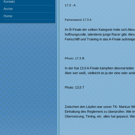
Kontakt
17,5 - A
Archiv
Home
Fahrerstand 17,5 A
Im B-Finale der selben Kategorie holte sich Ale
hoffnungsvolle, talentierte junge Racer gibt. Al
Feinschliff und Training in das A-Finale aufsteige
Photo: 17,5 B
In der Kat 13,5 A-Finale kämpften diesmal leide
Aber wer weiß, vielleicht ist ja der eine oder
Photo: 13,5 T
Zwischen den Läufen war unser TK- Markus Win
Einhaltung des Reglement zu überprüfen. Wie im
Übersetzung, Timing, etc. alles hat gepasst. Wer 