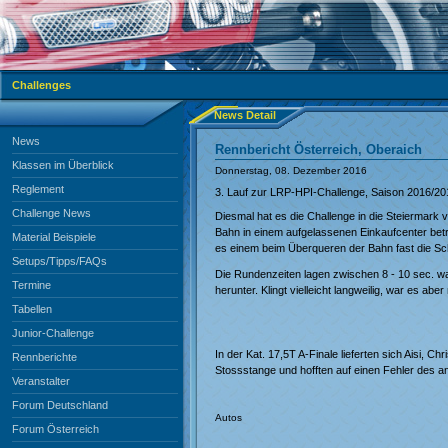
Challenges
News Detail
News
Rennbericht Österreich, Oberaich
Klassen im Überblick
Donnerstag, 08. Dezember 2016
Reglement
3. Lauf zur LRP-HPI-Challenge, Saison 2016/20
Challenge News
Diesmal hat es die Challenge in die Steiermark
Bahn in einem aufgelassenen Einkaufcenter betre
Material Beispiele
es einem beim Überqueren der Bahn fast die S
Setups/Tipps/FAQs
Die Rundenzeiten lagen zwischen 8 - 10 sec. wa
Termine
herunter. Klingt vielleicht langweilig, war es a
Tabellen
Junior-Challenge
In der Kat. 17,5T A-Finale lieferten sich Aisi,
Rennberichte
Stossstange und hofften auf einen Fehler des an
Veranstalter
Forum Deutschland
Autos
Forum Österreich