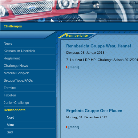
Challenges
Rennberichte
News
Rennbericht Gruppe West, Hennef
Klassen im Überblick
Dienstag, 08. Januar 2013
Reglement
7. Lauf zur LRP-HPI-Challenge Saison 2012/20
Challenge News
[mehr]
Material Beispiele
Setups/Tipps/FAQs
Termine
Tabellen
Junior-Challenge
Rennberichte
Ergebnis Gruppe Ost: Plauen
Nord
Montag, 31. Dezember 2012
Mitte
[mehr]
Süd