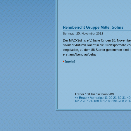
Rennbericht Gruppe Mitte: Solms
Sonntag, 25. November 2012
Der MAC-Solms e.V. hatte für den 18. Novembe
Solmser Autumn Race" in die Großsporthalle v
eingeladen, zu dem 88 Starter gekommen sind. 
erst am Abend aufgeba
[mehr]
Treffer 131 bis 140 von 209
<< Erste
< Vorherige
11-20
21-30
31-40
161-170
171-180
181-190
191-200
201