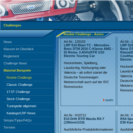
Challenges
Rookie Challenge - Autos
Art.Nr.: 120102
Art.Nr.:
News
LRP S10 Blast TC - Mercedes-
LRP S10
Benz DTM 2010 C-Klasse AMG -
Benz DT
Klassen im Überblick
Di Resta- 2.4GHzRTR 1/10
KlasseD
Electric Touring Car
Coultha
Reglement
Electric
Hockenheim, Spielberg,
Challenge News
Hockenhe
Lausitzring, Nürburgring oder
Material Beispiele
Lausitzr
Valencia – ab sofort startet die
Valencia 
Deutsche Tourenwagen
Rookie Challenge
Deutsch
Meisterschaft auch auf der R/C
Classic Challenge
Meisters
Rennstrecke.
Rennstr
17.5T Challenge
Stock Challenge
mehr
Tuningteile allgemein
Kataloge/LRP-News
Art.Nr.: H10712
Art.Nr.:
E10 Drift RTR Mazda RX-7
RS4 Spo
Setups/Tipps/FAQs
(190mm/1/10)
E30 Kar
Termine
Ausführliche Produktinformationen
Ausführl