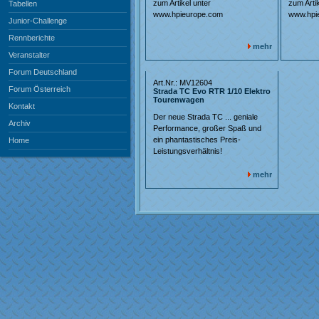
zum Artikel unter
zum Artik
Tabellen
www.hpieurope.com
www.hpi
Junior-Challenge
Rennberichte
mehr
Veranstalter
Forum Deutschland
Art.Nr.: MV12604
Forum Österreich
Strada TC Evo RTR 1/10 Elektro
Tourenwagen
Kontakt
Der neue Strada TC ... geniale
Archiv
Performance, großer Spaß und
ein phantastisches Preis-
Home
Leistungsverhältnis!
mehr