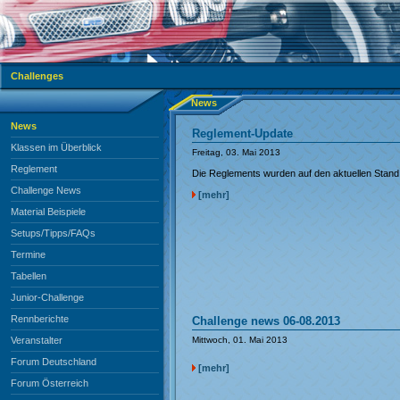
Challenges
News
News
Reglement-Update
Klassen im Überblick
Freitag, 03. Mai 2013
Reglement
Die Reglements wurden auf den aktuellen Stand
Challenge News
[mehr]
Material Beispiele
Setups/Tipps/FAQs
Termine
Tabellen
Junior-Challenge
Rennberichte
Challenge news 06-08.2013
Veranstalter
Mittwoch, 01. Mai 2013
Forum Deutschland
[mehr]
Forum Österreich