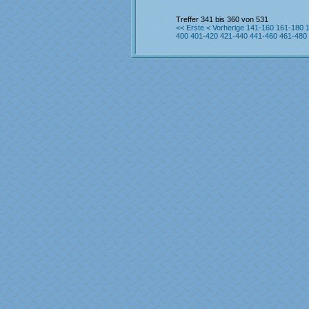
Treffer 341 bis 360 von 531
<< Erste
< Vorherige
141-160
161-180
400
401-420
421-440
441-460
461-480