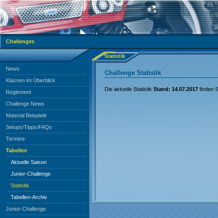
Challenges
Statistik
News
Challenge Statistik
Klassen im Überblick
Die aktuelle Statistik
Stand: 14.07.2017
finden S
Reglement
Challenge News
Material Beispiele
Setups/Tipps/FAQs
Termine
Tabellen
Aktuelle Saison
Junior-Challenge
Statistik
Tabellen-Archiv
Junior-Challenge