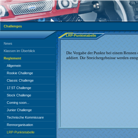
Challenges
LRP-Punktetabelle
News
Klassen im Überblick
Die Vergabe der Punkte bei einem Rennen e
addiert. Die Streichergebnisse werden ent
Reglement
Allgemein
Rookie Challenge
Classic Challenge
17.5T Challenge
Stock Challenge
Coming soon...
Junior Challenge
Technische Kommissare
Rennorganisation
LRP-Punktetabelle