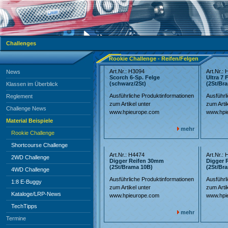
Challenges
Rookie Challenge - Reifen/Felgen
Art.Nr.: H3094
Art.Nr.:
News
Scorch 6-Sp. Felge
Ultra 7
(schwarz/2St)
(2St/Br
Klassen im Überblick
Ausführliche Produktinformationen
Ausführl
Reglement
zum Artikel unter
zum Artik
Challenge News
www.hpieurope.com
www.hpi
Material Beispiele
mehr
Rookie Challenge
Shortcourse Challenge
Art.Nr.: H4474
Art.Nr.:
2WD Challenge
Digger Reifen 30mm
Digger 
(2St/Brama 10B)
(2St/Br
4WD Challenge
Ausführliche Produktinformationen
Ausführl
1:8 E-Buggy
zum Artikel unter
zum Artik
Kataloge/LRP-News
www.hpieurope.com
www.hpi
TechTipps
mehr
Termine