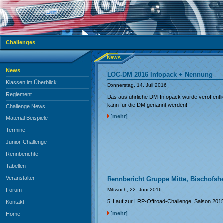
Challenges
News
News
LOC-DM 2016 Infopack + Nennung
Klassen im Überblick
Donnerstag, 14. Juli 2016
Reglement
Das ausführliche DM-Infopack wurde veröffentli
kann für die DM genannt werden!
Challenge News
[mehr]
Material Beispiele
Termine
Junior-Challenge
Rennberichte
Tabellen
Veranstalter
Rennbericht Gruppe Mitte, Bischofsh
Forum
Mittwoch, 22. Juni 2016
5. Lauf zur LRP-Offroad-Challenge, Saison 201
Kontakt
[mehr]
Home