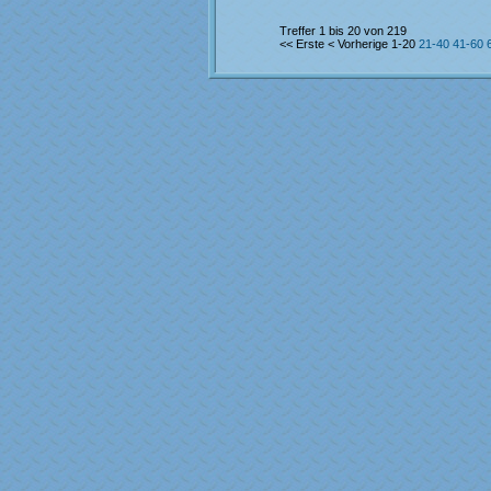
Treffer 1 bis 20 von 219
<< Erste
< Vorherige
1-20
21-40
41-60