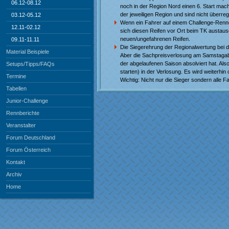
06.12-08.12
noch in der Region Nord einen 6. Start mach
der jeweiligen Region und sind nicht überreg
03.12-05.12
Wenn ein Fahrer auf einem Challenge-Rennen
12.11-02.12
sich diesen Reifen vor Ort beim TK austausc
neuen/ungefahrenen Reifen.
09.11-11.11
Die Siegerehrung der Regionalwertung bei de
Material Beispiele
Aber die Sachpreisverlosung am Samstagabe
der abgelaufenen Saison absolviert hat. Als
Setups/Tipps/FAQs
starten) in der Verlosung. Es wird weiterhi
Termine
Wichtig: Nicht nur die Sieger sondern alle
Tabellen
Junior-Challenge
Rennberichte
Veranstalter
Forum Deutschland
Forum Österreich
Kontakt
Archiv
Home