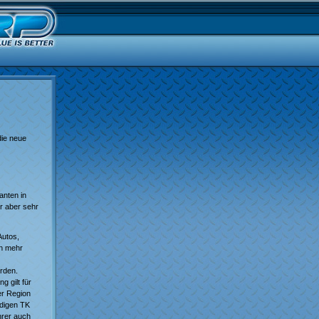
die neue
anten in
r aber sehr
Autos,
ch mehr
erden.
 gilt für
er Region
ndigen TK
hrer auch