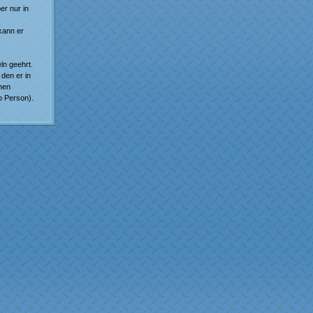
er nur in
kann er
ln geehrt.
den er in
onen
o Person).