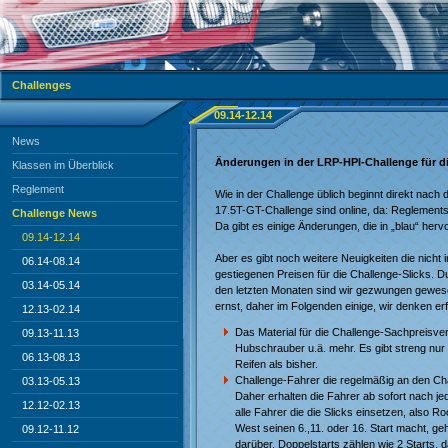
Challenges
09.14-12.14
News
Änderungen in der LRP-HPI-Challenge für di
Klassen im Überblick
Reglement
Wie in der Challenge üblich beginnt direkt nach
17.5T-GT-Challenge sind online, da: Reglement
Challenge News
Da gibt es einige Änderungen, die in „blau“ her
09.14-12.14
Aber es gibt noch weitere Neuigkeiten die nicht 
06.14-08.14
gestiegenen Preisen für die Challenge-Slicks. D
03.14-05.14
den letzten Monaten sind wir gezwungen gewese
ernst, daher im Folgenden einige, wir denken er
12.13-02.14
Das Material für die Challenge-Sachpreisver
09.13-11.13
Hubschrauber u.ä. mehr. Es gibt streng nu
06.13-08.13
Reifen als bisher.
Challenge-Fahrer die regelmäßig an den Cha
03.13-05.13
Daher erhalten die Fahrer ab sofort nach je
12.12-02.13
alle Fahrer die die Slicks einsetzen, also 
West seinen 6.,11. oder 16. Start macht, ge
09.12-11.12
darüber. Doppelstarts zählen wie 2 Starts,