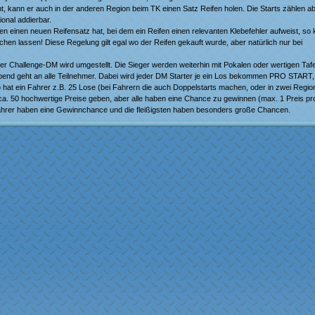
t, kann er auch in der anderen Region beim TK einen Satz Reifen holen. Die Starts zählen ab
ional addierbar.
 einen neuen Reifensatz hat, bei dem ein Reifen einen relevanten Klebefehler aufweist, so 
hen lassen! Diese Regelung gilt egal wo der Reifen gekauft wurde, aber natürlich nur bei
r Challenge-DM wird umgestellt. Die Sieger werden weiterhin mit Pokalen oder wertigen Tafe
nd geht an alle Teilnehmer. Dabei wird jeder DM Starter je ein Los bekommen PRO START, 
o hat ein Fahrer z.B. 25 Lose (bei Fahrern die auch Doppelstarts machen, oder in zwei Regi
n ca. 50 hochwertige Preise geben, aber alle haben eine Chance zu gewinnen (max. 1 Preis pr
 Fahrer haben eine Gewinnchance und die fleißigsten haben besonders große Chancen.