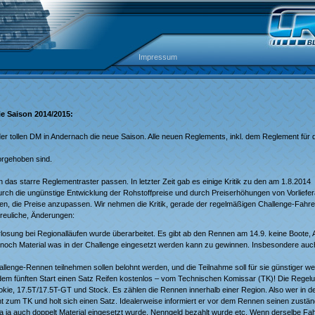
Impressum
e Saison 2014/2015:
 der tollen DM in Andernach die neue Saison. Alle neuen Reglements, inkl. dem Reglement für 
s
vorgehoben sind.
in das starre Reglementraster passen. In letzter Zeit gab es einige Kritik zu den am 1.8.2014
urch die ungünstige Entwicklung der Rohstoffpreise und durch Preiserhöhungen von Vorliefer
n, die Preise anzupassen. Wir nehmen die Kritik, gerade der regelmäßigen Challenge-Fahre
freuliche, Änderungen:
losung bei Regionalläufen wurde überarbeitet. Es gibt ab den Rennen am 14.9. keine Boote, 
r noch Material was in der Challenge eingesetzt werden kann zu gewinnen. Insbesondere au
llenge-Rennen teilnehmen sollen belohnt werden, und die Teilnahme soll für sie günstiger w
dem fünften Start einen Satz Reifen kostenlos – vom Technischen Komissar (TK)! Die Regelung
Rookie, 17.5T/17.5T-GT und Stock. Es zählen die Rennen innerhalb einer Region. Also wer in d
ht zum TK und holt sich einen Satz. Idealerweise informiert er vor dem Rennen seinen zustä
 da ja auch doppelt Material eingesetzt wurde, Nenngeld bezahlt wurde etc. Wenn derselbe Fa