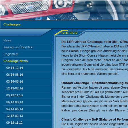
Challenges
12.11-02.12
News
Die LRP-Offroad-Challenge tolle DM – Öffn
Die allererste LRP-Offroad-Challenge DM am 24.+2
Klassen im Überblick
neue Saison. Einzige größere Änderung ist die F
Reglement
heute ist die Short Course Klasse meist die am
Freigabe noch deutlich mehr Fahrer an den Star
Challenge News
jedoch erhalten. Damit sind die günstigen RTR A
09.14-12.14
zu verwenden. Auch die anderen Einschränkungen
eine faire und spannende Saison gestellt.
06.14-08.14
03.14-05.14
Onroad Challenge – Reifenbeschränkung au
Rennen auf Asphalt haben oft ganz eigene Geset
12.13-02.14
schneller pro Runde ist, als ein gebrauchter. Au
09.13-11.13
Bisher war in der Challenge die Menge der verw
Materialeinsatz (jeden Lauf ein neuer Satz Reif
06.13-08.13
und überschaubare Kosten steht bei uns immer i
03.13-05.13
Fahrer, pro Klasse. Dies gilt nur in den Klassen
12.12-02.13
Classic Challenge – BoP (Balance of Perform
09.12-11.12
Die zum Beginn der neuen Saison eingeführte Bo