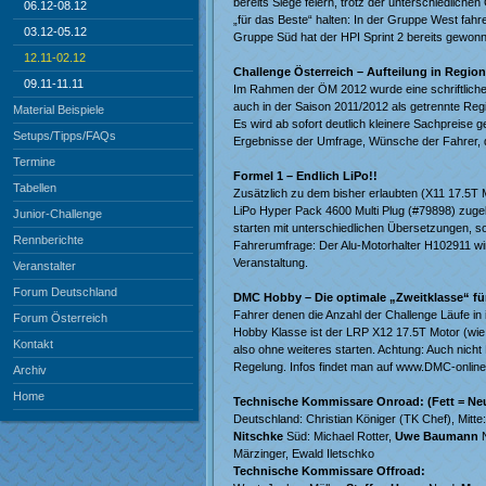
bereits Siege feiern, trotz der unterschiedliche
06.12-08.12
„für das Beste“ halten: In der Gruppe West fah
03.12-05.12
Gruppe Süd hat der HPI Sprint 2 bereits gewonnen
12.11-02.12
Challenge Österreich – Aufteilung in Regio
09.11-11.11
Im Rahmen der ÖM 2012 wurde eine schriftliche
auch in der Saison 2011/2012 als getrennte Reg
Material Beispiele
Es wird ab sofort deutlich kleinere Sachpreise
Setups/Tipps/FAQs
Ergebnisse der Umfrage, Wünsche der Fahrer, d
Termine
Formel 1 – Endlich LiPo!!
Tabellen
Zusätzlich zu dem bisher erlaubten (X11 17.5T
LiPo Hyper Pack 4600 Multi Plug (#79898) zugel
Junior-Challenge
starten mit unterschiedlichen Übersetzungen, s
Rennberichte
Fahrerumfrage: Der Alu-Motorhalter H102911 wird
Veranstaltung.
Veranstalter
Forum Deutschland
DMC Hobby – Die optimale „Zweitklasse“ fü
Fahrer denen die Anzahl der Challenge Läufe in 
Forum Österreich
Hobby Klasse ist der LRP X12 17.5T Motor (wie
Kontakt
also ohne weiteres starten. Achtung: Auch nic
Regelung. Infos findet man auf www.DMC-online.
Archiv
Home
Technische Kommissare Onroad: (Fett = Ne
Deutschland: Christian Königer (TK Chef), Mitte
Nitschke
Süd: Michael Rotter,
Uwe Baumann
N
Märzinger, Ewald Iletschko
Technische Kommissare Offroad: