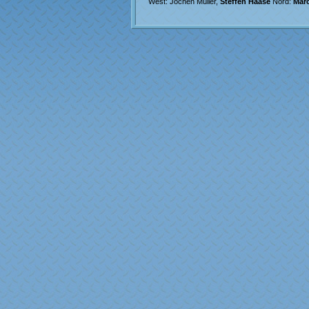
West: Jochen Müller,
Steffen Haase
Nord:
Mar