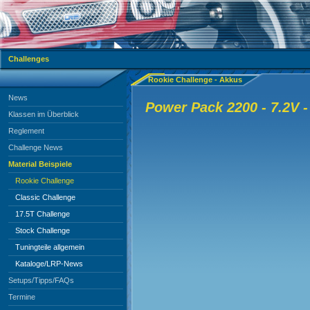
Challenges
Rookie Challenge - Akkus
News
Power Pack 2200 - 7.2V -
Klassen im Überblick
Reglement
Challenge News
Material Beispiele
Rookie Challenge
Classic Challenge
17.5T Challenge
Stock Challenge
Tuningteile allgemein
Kataloge/LRP-News
Setups/Tipps/FAQs
Termine