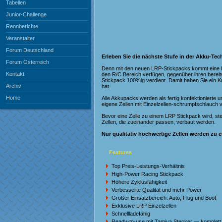
Tabellen
Junior-Challenge
Rennberichte
Veranstalter
Forum Deutschland
Erleben Sie die nächste Stufe in der Akku-Tec
Forum Österreich
Denn mit den neuen LRP-Stickpacks kommt eine ko
Kontakt
den R/C Bereich verfügen, gegenüber ihren bereit
Stickpack 100%ig verdient. Damit haben Sie ein 
Archiv
hat.
Home
Alle Akkupacks werden als fertig konfektionierte u
eigene Zellen mit Einzelzellen-schrumpfschlauch
Bevor eine Zelle zu einem LRP Stickpack wird, ste
Zellen, die zueinander passen, verbaut werden.
Nur qualitativ hochwertige Zellen werden zu 
Features
Top Preis-Leistungs-Verhältnis
High-Power Racing Stickpack
Höhere Zyklusfähigkeit
Verbesserte Qualität und mehr Power
Großer Einsatzbereich: Auto, Flug und Boot
Exklusive LRP Einzelzellen
Schnellladefähig
Ready-to-use mit Tamiya Stecker — komplett 