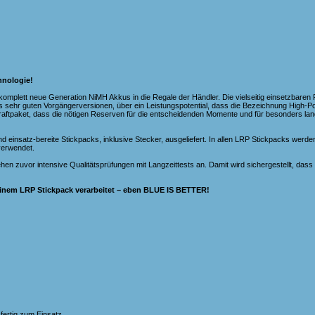
hnologie!
mplett neue Generation NiMH Akkus in die Regale der Händler. Die vielseitig einsetzbaren 
s sehr guten Vorgängerversionen, über ein Leistungspotential, dass die Bezeichnung High-
Kraftpaket, dass die nötigen Reserven für die entscheidenden Momente und für besonders l
nd einsatz-bereite Stickpacks, inklusive Stecker, ausgeliefert. In allen LRP Stickpacks werd
 verwendet.
hen zuvor intensive Qualitätsprüfungen mit Langzeittests an. Damit wird sichergestellt, dass 
einem LRP Stickpack verarbeitet – eben BLUE IS BETTER!
fertig zum Einsatz