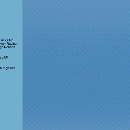
Packs für
Power Racing
ange Rennen
en LRP
nur gleiche