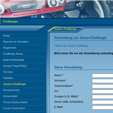
Challenges
Junior-Challenge
News
Anmeldung zur Junior-Challenge
Klassen im Überblick
»Infos zur Junior-Challenge
Reglement
Bitte lesen Sie vor der Anmeldung unbedin
Challenge News
Material Beispiele
Setups/Tipps/FAQs
Deine Anmeldung
Termine
Name
*
Tabellen
Vorname
*
Junior-Challenge
Geburtsdatum
*
Rennberichte
Ort
Veranstalter
Gruppe (z.B. Mitte)
*
Verein (falls vorhanden)
Forum Deutschland
E-Mail
*
Forum Österreich