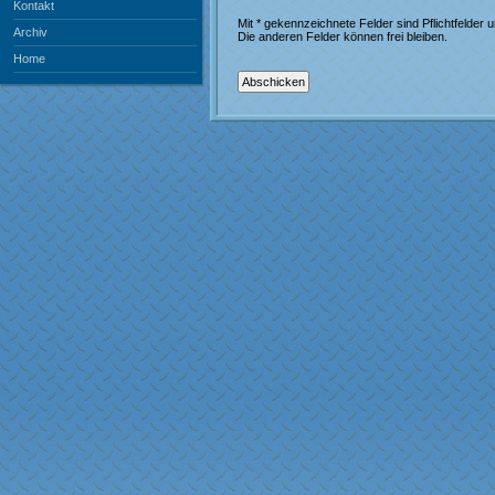
Kontakt
Mit * gekennzeichnete Felder sind Pflichtfelder
Archiv
Die anderen Felder können frei bleiben.
Home