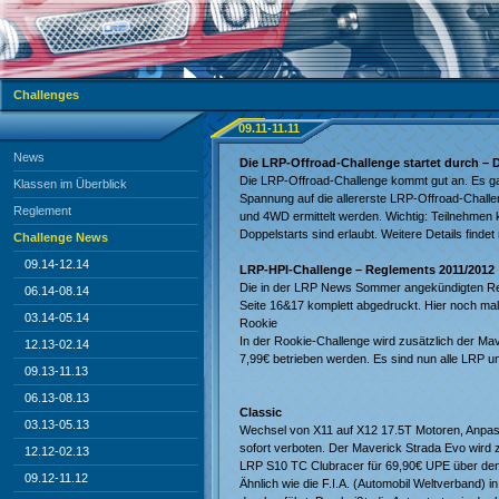
Challenges
09.11-11.11
News
Die LRP-Offroad-Challenge startet durch – D
Die LRP-Offroad-Challenge kommt gut an. Es gab
Klassen im Überblick
Spannung auf die allererste LRP-Offroad-Chall
Reglement
und 4WD ermittelt werden. Wichtig: Teilnehmen k
Doppelstarts sind erlaubt. Weitere Details fin
Challenge News
09.14-12.14
LRP-HPI-Challenge – Reglements 2011/2012
Die in der LRP News Sommer angekündigten Reg
06.14-08.14
Seite 16&17 komplett abgedruckt. Hier noch mal 
03.14-05.14
Rookie
In der Rookie-Challenge wird zusätzlich der M
12.13-02.14
7,99€ betrieben werden. Es sind nun alle LRP u
09.13-11.13
06.13-08.13
Classic
03.13-05.13
Wechsel von X11 auf X12 17.5T Motoren, Anpas
sofort verboten. Der Maverick Strada Evo wird z
12.12-02.13
LRP S10 TC Clubracer für 69,90€ UPE über den 
09.12-11.12
Ähnlich wie die F.I.A. (Automobil Weltverband)