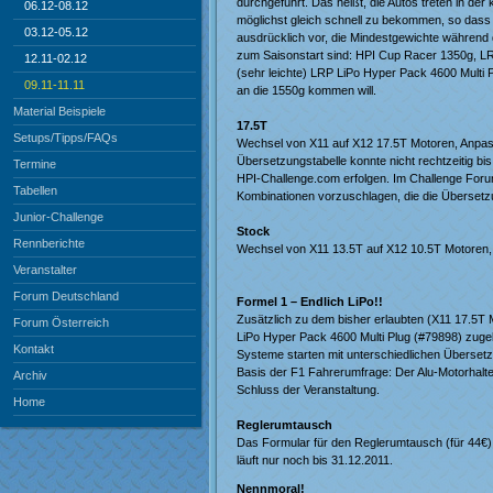
durchgeführt. Das heißt, die Autos treten in de
06.12-08.12
möglichst gleich schnell zu bekommen, so dass d
03.12-05.12
ausdrücklich vor, die Mindestgewichte während
zum Saisonstart sind: HPI Cup Racer 1350g, LRP
12.11-02.12
(sehr leichte) LRP LiPo Hyper Pack 4600 Multi 
09.11-11.11
an die 1550g kommen will.
Material Beispiele
17.5T
Setups/Tipps/FAQs
Wechsel von X11 auf X12 17.5T Motoren, Anpas
Übersetzungstabelle konnte nicht rechtzeitig bi
Termine
HPI-Challenge.com erfolgen. Im Challenge Foru
Tabellen
Kombinationen vorzuschlagen, die die Übersetz
Junior-Challenge
Stock
Rennberichte
Wechsel von X11 13.5T auf X12 10.5T Motoren,
Veranstalter
Forum Deutschland
Formel 1 – Endlich LiPo!!
Zusätzlich zu dem bisher erlaubten (X11 17.5T
Forum Österreich
LiPo Hyper Pack 4600 Multi Plug (#79898) zugel
Kontakt
Systeme starten mit unterschiedlichen Übersetz
Basis der F1 Fahrerumfrage: Der Alu-Motorhalter
Archiv
Schluss der Veranstaltung.
Home
Reglerumtausch
Das Formular für den Reglerumtausch (für 44€)
läuft nur noch bis 31.12.2011.
Nennmoral!